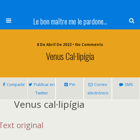
Le bon maître me le pardone...
8 De Abril De 2022 • No Comments
Venus Cal·lipígia
Compartir
Publicar en
Pin
Correo
SMS
Twitter
electrónico
Venus cal·lipígia
Text original