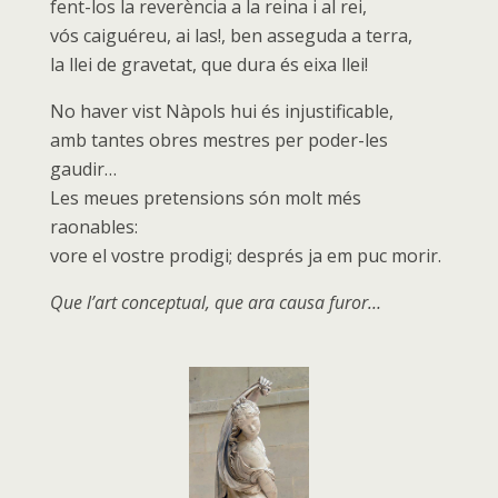
fent-los la reverència a la reina i al rei,
vós caiguéreu, ai las!, ben asseguda a terra,
la llei de gravetat, que dura és eixa llei!
No haver vist Nàpols hui és injustificable,
amb tantes obres mestres per poder-les
gaudir…
Les meues pretensions són molt més
raonables:
vore el vostre prodigi; després ja em puc morir.
Que l’art conceptual, que ara causa furor…