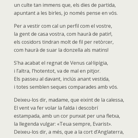
un culte tan immens que, els dies de partida,
apuntant a les birles, jo només pense en vós.
Per a vestir com cal un perfil com el vostre,
la gent de casa vostra, com haurà de patir!,
els cosidors tindran molt de fil per retòrcer,
com haurà de suar la donzella als matins!
S’ha acabat el regnat de Venus cal·lipígia,
i l’altra, l’hotentot, va de mal en pitjor.
Els passeu al davant, inclús anant vestida,
i totes semblen seques comparades amb vós.
Deixeu-los dir, madame, que eixint de la calessa,
El vent
va fer volar la falda i descobrí
estampada, amb un cor punxat per una fletxa,
la llegenda vulgar: «Teua sempre, Evarist».
Deixeu-los dir, a més, que a la cort d’Anglaterra,