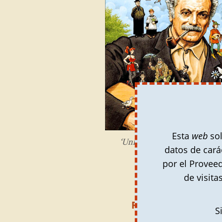
Esta
web
sol
‘Universo Brassens’. Ilustrac
datos de cará
por el Provee
de visita
Recomendación
: 
S