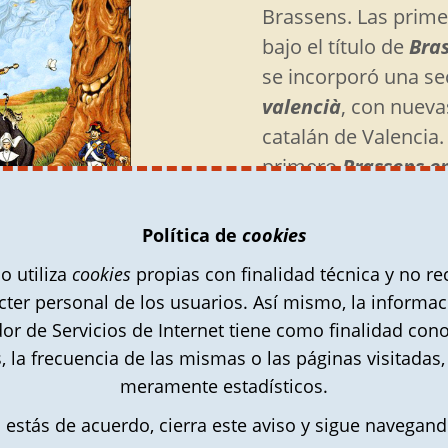
Brassens. Las prime
bajo el título de
Bras
se incorporó una se
valencià
, con nueva
catalán de Valencia.
primero
Brassens en
nueva andadura baj
me le pardonne…’
A
Política de
cookies
publicado como pági
o utiliza
cookies
propias con finalidad técnica y no re
secciones caminan 
ión de
Jean Solé
cter personal de los usuarios. Así mismo, la informa
estructura y, sin d
dor de Servicios de Internet tiene como finalidad con
s, la frecuencia de las mismas o las páginas visitadas,
meramente estadísticos.
por las características de la web, es preferible ver
i estás de acuerdo, cierra este aviso y sigue navegand