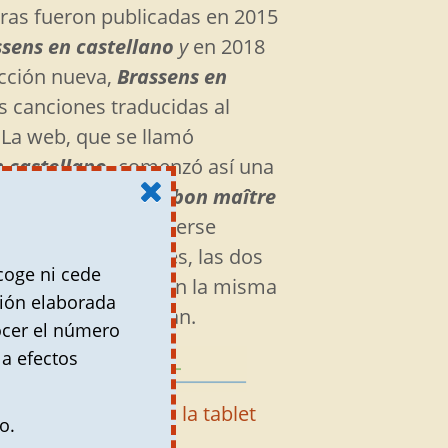
ras fueron publicadas en 2015
sens en castellano
y
en 2018
cción nueva,
Brassens en
s canciones traducidas al
 La web, que se llamó
 castellano,
comenzó así una
o el nombre de
‘Le bon maître
unque podrían haberse
nas independientes, las dos
coge ni cede
juntas porque tienen la misma
ción elaborada
uda, se complementan.
ocer el número
 a efectos
la en el ordenador o la tablet
o.