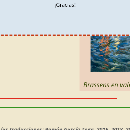
¡Gracias!
E
Brassens en val
 las traducciones: Ramón García Toga, 2015, 2018, 2