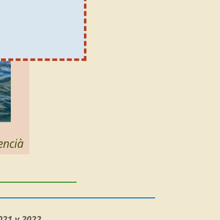
encià
021 y 2022