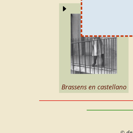
E
Brassens en castellano
© de