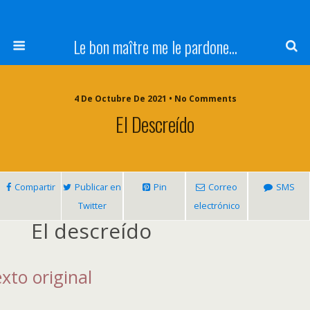
Le bon maître me le pardone...
4 De Octubre De 2021 • No Comments
El Descreído
Compartir
Publicar en
Pin
Correo
SMS
Twitter
electrónico
El descreído
xto original