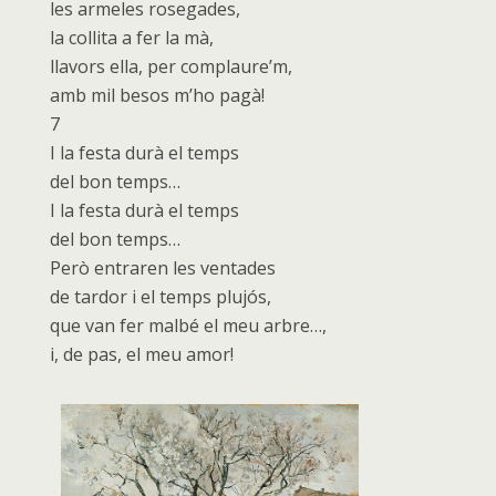
les armeles rosegades,
la collita a fer la mà,
llavors ella, per complaure’m,
amb mil besos m’ho pagà!
7
I la festa durà el temps
del bon temps…
I la festa durà el temps
del bon temps…
Però entraren les ventades
de tardor i el temps plujós,
que van fer malbé el meu arbre…,
i, de pas, el meu amor!