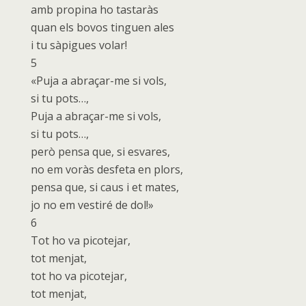
amb propina ho tastaràs
quan els bovos tinguen ales
i tu sàpigues volar!
5
«Puja a abraçar-me si vols,
si tu pots…,
Puja a abraçar-me si vols,
si tu pots…,
però pensa que, si esvares,
no em voràs desfeta en plors,
pensa que, si caus i et mates,
jo no em vestiré de dol!»
6
Tot ho va picotejar,
tot menjat,
tot ho va picotejar,
tot menjat,