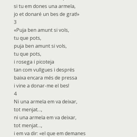
si tu em dones una armela,
jo et donaré un bes de grat!»
3
«Puja ben amunt si vols,
tu que pots,
puja ben amunt si vols,
tu que pots,
i rosega i picoteja
tan com vullgues i després
baixa encara més de pressa
i vine a donar-me el bes!
4
Ni una armela em va deixar,
tot menjat…,
ni una armela em va deixar,
tot menjat…,
i em va dir: «el que em demanes