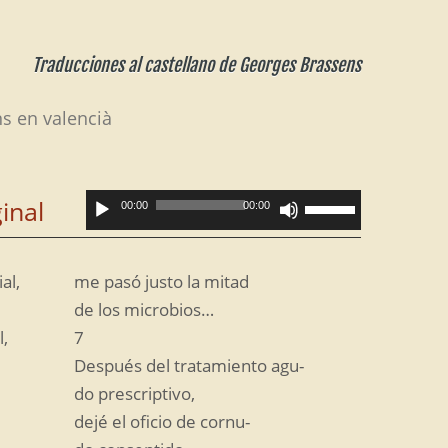
Traducciones al castellano de Georges Brassens
s en valencià
Utiliza
Reproductor
inal
00:00
00:00
las
de
teclas
de
audio
flecha
al,
me pasó justo la mitad
arriba/abajo
para
de los microbios…
aumentar
l,
7
o
disminuir
Después del tratamiento agu-
el
do prescriptivo,
volumen.
dejé el oficio de cornu-