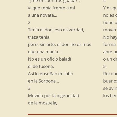
“¿me encuentras guapa?”,
4
vi que tenía frente a mí
Y es qu
a una novata…
no es 
2
tiene u
Tenía el don, eso es verdad,
mover 
traza tenía,
No hay
pero, sin arte, el don no es más
forma 
que una manía…
ante u
No es un oficio baladí
o un d
el de tusona.
5
Así lo enseñan en latín
Recono
en la Sorbona…
buenos
3
se avin
Movido por la ingenuidad
los be
de la mozuela,