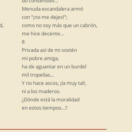
do consentido…
Menuda escandalera armó
con “¡no me dejes!”;
d,
como no soy más que un cabrón,
me hice decente…
8
Privada así de mi sostén
mi pobre amiga,
ha de aguantar en un burdel
mil tropelías…
Y no hace ascos, ¡la muy tal!,
ni a los maderos.
¿Dónde está la moralidad
en estos tiempos…?