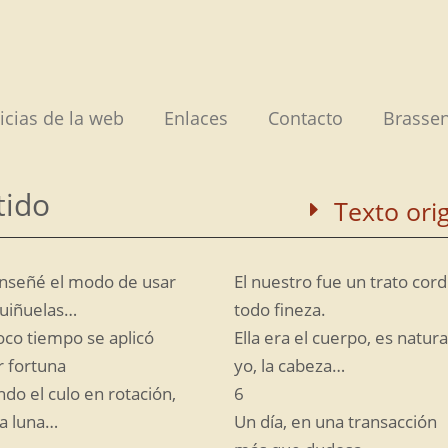
icias de la web
Enlaces
Contacto
Brassen
tido
Texto orig
enseñé el modo de usar
El nuestro fue un trato cordi
iquiñuelas…
todo fineza.
oco tiempo se aplicó
Ella era el cuerpo, es natura
r fortuna
yo, la cabeza…
do el culo en rotación,
6
a luna…
Un día, en una transacción