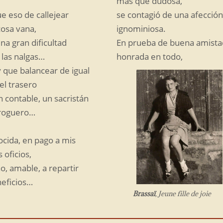
más que dudosa,
e eso de callejear
se contagió de una afección
cosa vana,
ignominiosa.
na gran dificultad
En prueba de buena amista
las nalgas…
honrada en todo,
 que balancear de igual
el trasero
n contable, un sacristán
roguero…
cida, en pago a mis
 oficios,
o, amable, a repartir
neficios…
Brassaï
, Jeune fille de joie