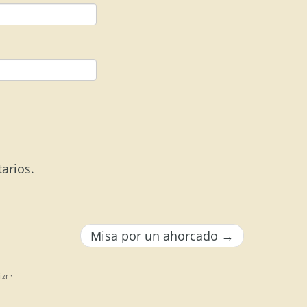
arios.
Misa por un ahorcado
→
izr
·