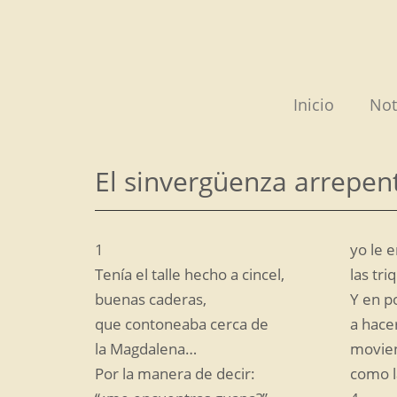
Saltar
al
contenido
Inicio
Not
El sinvergüenza arrepen
1
yo le 
Tenía el talle hecho a cincel,
las tr
buenas caderas,
Y en p
que contoneaba cerca de
a hace
la Magdalena…
movien
Por la manera de decir:
como l