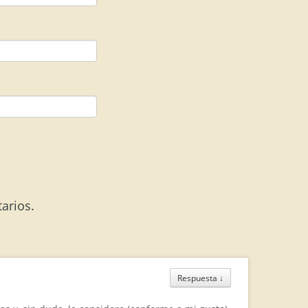
arios.
Respuesta
↓