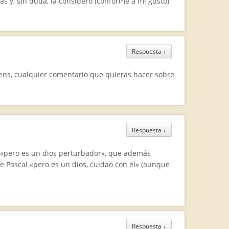
 y, sin duda, la considero (conforme a mi gusto)
Respuesta
↓
ens, cualquier comentario que quieras hacer sobre
Respuesta
↓
or «pero es un dios perturbador», que además
 Pascal «pero es un dios, cuidao con él» (aunque
Respuesta
↓