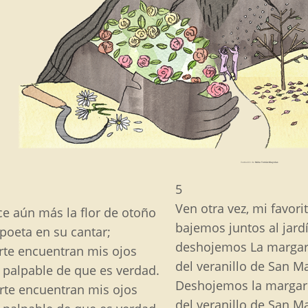
Ilustración de
Núria Tomàs Mayolas
5
Ven otra vez, mi favorit
ce aún más la flor de otoño
bajemos juntos al jardí
 poeta en su cantar;
deshojemos
La margar
rte encuentran mis ojos
del veranillo de San Ma
 palpable de que es verdad.
Deshojemos la margar
rte encuentran mis ojos
del veranillo de San Ma