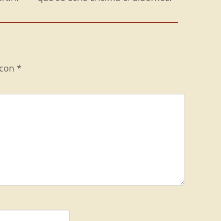
 con
*