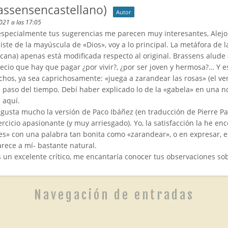
assensencastellano)
Autor
2021 a las 17:05
especialmente tus sugerencias me parecen muy interesantes, Alejo
iste de la mayúscula de «Dios», voy a lo principal. La metáfora de l
 cana) apenas está modificada respecto al original. Brassens alude 
recio que hay que pagar ¿por vivir?, ¿por ser joven y hermosa?… Y es
hos, ya sea caprichosamente: «juega a zarandear las rosas» (el vers
l paso del tiempo. Debí haber explicado lo de la «gabela» en una 
 aquí.
usta mucho la versión de Paco Ibáñez (en traducción de Pierre Pasc
ercicio apasionante (y muy arriesgado). Yo, la satisfacción la he en
es» con una palabra tan bonita como «zarandear», o en expresar, en
rece a mí- bastante natural.
n excelente crítico, me encantaría conocer tus observaciones sob
Navegación de entradas