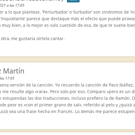
2021 a las 17:05
er a lo que planteas. ‘Perturbador’ o ‘turbador’ son sinónimos de ‘in
 ‘Inquietante’ parece que destaque más el efecto que puede provoc
o muy bien, a lo mejor es solo cuestión de eso, de que te suene bien
tra, me gustaría oírtela cantar.
z Martín
las 17:05
ena versión de la canción. Yo recuerdo la canción de Paco Ibáñez
 me resulte algo «rara». Pero solo por eso. Comparo «pero es un d
 estupendas las dos traducciones, incluso prefiero la de Ramón. D
de peor es «con el primer grano de sal», referido al pelo y ¿quizá 
izá sea una frase hecha en francés. Lo demás me parece estupendo,