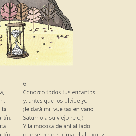
6
a,
Conozco todos tus encantos
n,
y, antes que los olvide yo,
ita
¡le dará mil vueltas en vano
rtín.
Saturno a su viejo reloj!
ita
Y la mocosa de ahí al lado
rtín.
que se eche encima el albornoz.