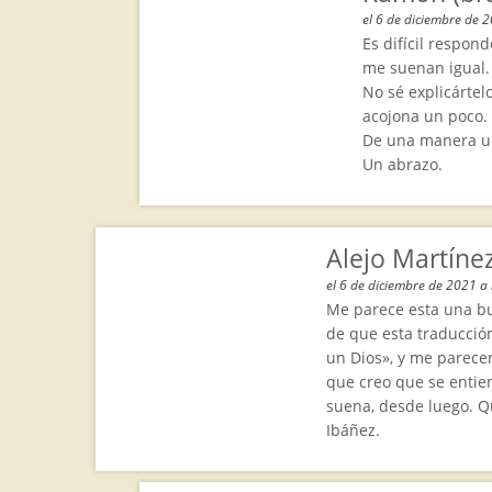
el 6 de diciembre de 
Es difícil respond
me suenan igual.
No sé explicártel
acojona un poco.
De una manera u o
Un abrazo.
Alejo Martíne
el 6 de diciembre de 2021 a 
Me parece esta una bu
de que esta traducción
un Dios», y me parecen
que creo que se entien
suena, desde luego. Qu
Ibáñez.