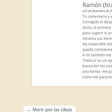
Ramón (br
el 6 de diciembre de 
Tu comentario y 
Corregido el desp
dicho, la primera
para sugerir el p
reclama sus derec
ley inexorable de
queda constancia
A mí también me g
Traducir es un ej
bousculer les ros
una forma -me pa
Como me pareces u
←
Morir por las ideas