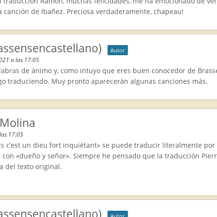
u traducción Ramón, muchas felicidades, me ha emocionado de veras
la canción de Ibañez. Preciosa verdaderamente, chapeau!
assensencastellano)
Autor
2021 a las 17:05
labras de ánimo y, como intuyo que eres buen conocedor de Brass
igo traduciendo. Muy pronto aparecerán algunas canciones más.
 Molina
las 17:05
s c’est un dieu fort inquiétant» se puede traducir literalmente p
 con «dueño y señor». Siempre he pensado que la traducción Pierre
 del texto original.
assensencastellano)
Autor