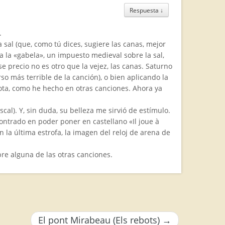
Respuesta
↓
.
a sal (que, como tú dices, sugiere las canas, mejor
a la «gabela», un impuesto medieval sobre la sal,
e precio no es otro que la vejez, las canas. Saturno
o más terrible de la canción), o bien aplicando la
nota, como he hecho en otras canciones. Ahora ya
al). Y, sin duda, su belleza me sirvió de estímulo.
contrado en poder poner en castellano «Il joue à
 la última estrofa, la imagen del reloj de arena de
re alguna de las otras canciones.
El pont Mirabeau (Els rebots)
→