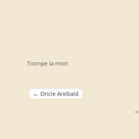
Saltar
al
contenido
Trompe la mort
←
Oncle Arxibald
·
© 