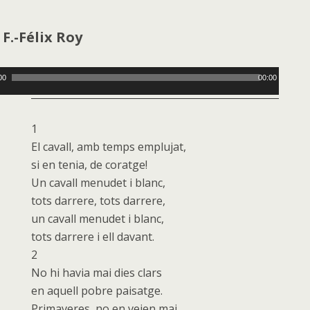
r
F.-Félix Roy
uctor
00
00:00
1
El cavall, amb temps emplujat,
si en tenia, de coratge!
Un cavall menudet i blanc,
tots darrere, tots darrere,
un cavall menudet i blanc,
tots darrere i ell davant.
2
No hi havia mai dies clars
en aquell pobre paisatge.
Primaveres, no en veien mai