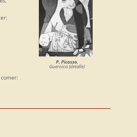
es,
cer:
P. Picasso
,
Guernica (detalle)
r comer: