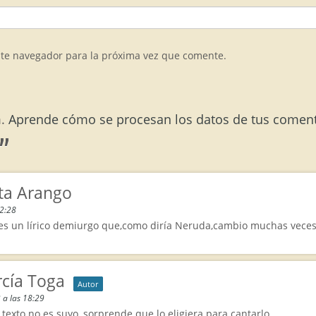
ste navegador para la próxima vez que comente.
m.
Aprende cómo se procesan los datos de tus coment
”
ta Arango
22:28
,es un lírico demiurgo que,como diría Neruda,cambio muchas veces d
cía Toga
Autor
 a las 18:29
 texto no es suyo, sorprende que lo eligiera para cantarlo.