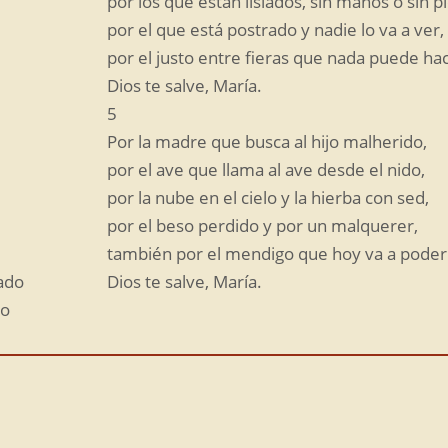
por los que están lisiados, sin manos o sin pi
por el que está postrado y nadie lo va a ver,
por el justo entre fieras que nada puede ha
Dios te salve, María.
5
Por la madre que busca al hijo malherido,
por el ave que llama al ave desde el nido,
por la nube en el cielo y la hierba con sed,
por el beso perdido y por un malquerer,
también por el mendigo que hoy va a pode
iado
Dios te salve, María.
no