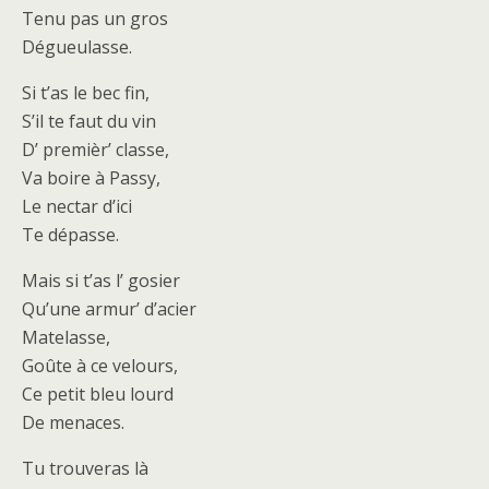
Tenu pas un gros
Dégueulasse.
Si t’as le bec fin,
S’il te faut du vin
D’ premièr’ classe,
Va boire à Passy,
Le nectar d’ici
Te dépasse.
Mais si t’as l’ gosier
Qu’une armur’ d’acier
Matelasse,
Goûte à ce velours,
Ce petit bleu lourd
De menaces.
Tu trouveras là