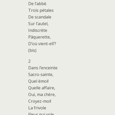
De l’abbé.
Trois pétales
De scandale
Sur l’autel,
Indiscrète
Pâquerette,
D’où vient-ell’?
(bis)
2
Dans l’enceinte
Sacro-sainte,
Quel émoi!
Quelle affaire,
Oui, ma chère,
Croyez-moi!
La frivole
Fleur qui vole,