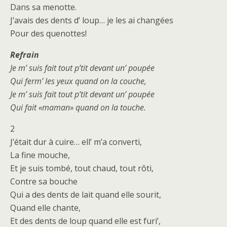
Dans sa menotte.
J’avais des dents d’ loup… je les ai changées
Pour des quenottes!
Refrain
Je m’ suis fait tout p’tit devant un’ poupée
Qui ferm’ les yeux quand on la couche,
Je m’ suis fait tout p’tit devant un’ poupée
Qui fait «maman» quand on la touche.
2
J’était dur à cuire… ell’ m’a converti,
La fine mouche,
Et je suis tombé, tout chaud, tout rôti,
Contre sa bouche
Qui a des dents de lait quand elle sourit,
Quand elle chante,
Et des dents de loup quand elle est furi’,