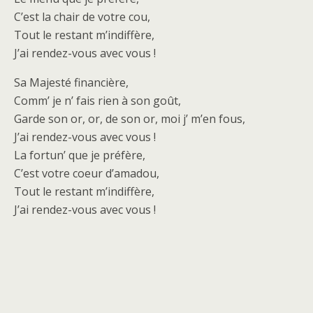
C’est la chair de votre cou,
Tout le restant m’indiffère,
J’ai rendez-vous avec vous !
Sa Majesté financière,
Comm’ je n’ fais rien à son goût,
Garde son or, or, de son or, moi j’ m’en fous,
J’ai rendez-vous avec vous !
La fortun’ que je préfère,
C’est votre coeur d’amadou,
Tout le restant m’indiffère,
J’ai rendez-vous avec vous !