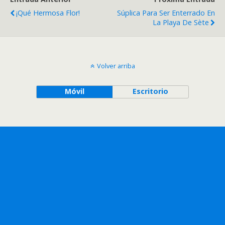
¡Qué Hermosa Flor!
Súplica Para Ser Enterrado En
La Playa De Sète
Volver arriba
Móvil
Escritorio