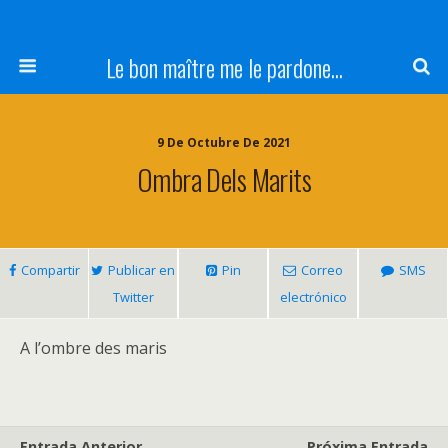
Le bon maître me le pardone...
9 De Octubre De 2021
Ombra Dels Marits
Compartir
Publicar en
Pin
Correo
SMS
Twitter
electrónico
A l’ombre des maris
Entrada Anterior
Próxima Entrada