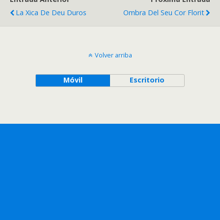
La Xica De Deu Duros
Ombra Del Seu Cor Florit
Volver arriba
Móvil
Escritorio