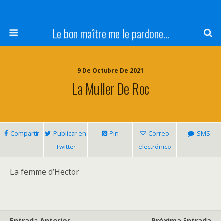
Le bon maître me le pardone...
9 De Octubre De 2021
La Muller De Roc
Compartir
Publicar en
Pin
Correo
SMS
Twitter
electrónico
La femme d’Hector
Entrada Anterior
Próxima Entrada