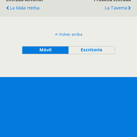
La Mala Herba
La Taverna
Volver arriba
Móvil
Escritorio