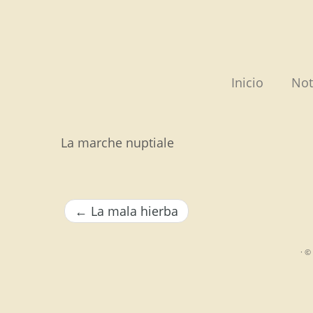
Saltar
al
contenido
Inicio
Not
La marche nuptiale
←
La mala hierba
·
© 