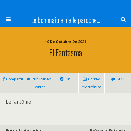
Le bon maître me le pardone...
10 De Octubre De 2021
El Fantasma
Compartir
Publicar en
Pin
Correo
SMS
Twitter
electrónico
Le fantôme
Entrada Anterior
Próxima Entrada