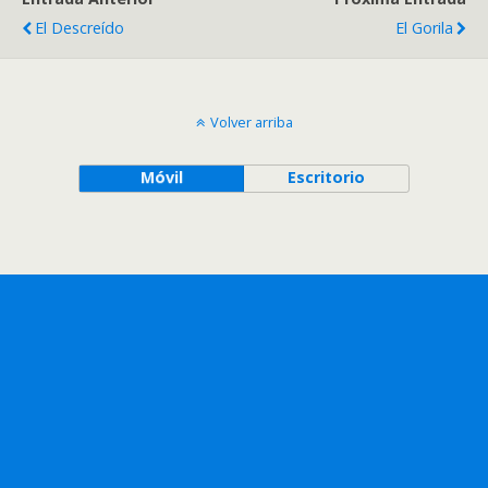
El Descreído
El Gorila
Volver arriba
Móvil
Escritorio