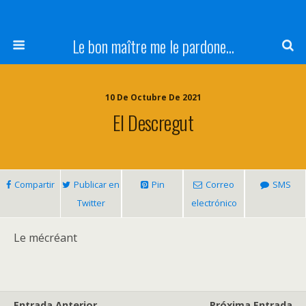
Le bon maître me le pardone...
10 De Octubre De 2021
El Descregut
Compartir
Publicar en
Pin
Correo
SMS
Twitter
electrónico
Le mécréant
Entrada Anterior
Próxima Entrada