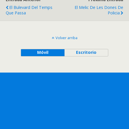
El Bulevard Del Temps
El Melic De Les Dones De
Que Passa
Policia
Volver arriba
Móvil
Escritorio