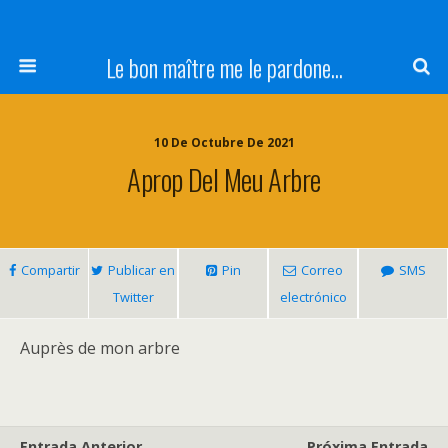
Le bon maître me le pardone...
10 De Octubre De 2021
Aprop Del Meu Arbre
Compartir
Publicar en
Pin
Correo
SMS
Twitter
electrónico
Auprès de mon arbre
Entrada Anterior
Próxima Entrada