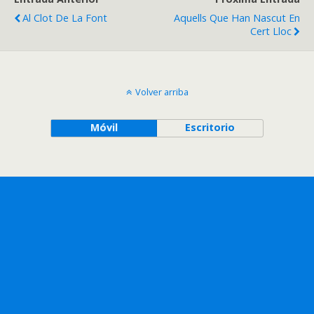
Al Clot De La Font
Aquells Que Han Nascut En
Cert Lloc
Volver arriba
Móvil
Escritorio